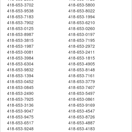
418-653-3702
418-653-5800
418-653-9538
418-653-8022
418-653-7183
418-653-1994
418-653-7902
418-653-6210
418-653-0125
418-653-0260
418-653-8987
418-653-0197
418-653-3815
418-653-7195
418-653-1987
418-653-2972
418-653-0081
418-653-2411
418-653-3984
418-653-1815
418-653-6304
418-653-4905
418-653-9832
418-653-8148
418-653-1394
418-653-7161
418-653-0452
418-653-3779
418-653-0845
418-653-7407
418-653-2490
418-653-5497
418-653-7925
418-653-0861
418-653-3136
418-653-9169
418-653-9047
418-653-4547
418-653-9475
418-653-8726
418-653-6517
418-653-4887
418-653-9248
418-653-4183