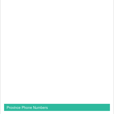
Province Phone Numbers