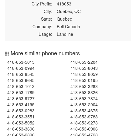
City Prefix:
418653
City:
Quebec, QC
State:
Quebec
Company:
Bell Canada
Usage:
Landline
More similar phone numbers
418-653-5015
418-653-2204
418-653-0994
418-653-8043
418-653-8545
418-653-8059
418-653-6645
418-653-0195
418-653-1013
418-653-3283
418-653-1789
418-653-8326
418-653-9727
418-653-7874
418-653-4195
418-653-2904
418-653-0283
418-653-4675
418-653-3551
418-653-9788
418-653-5052
418-653-9273
418-653-3696
418-653-6906
418-653-2896
418-653-4728