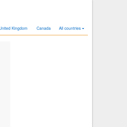
United Kingdom
Canada
All countries