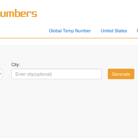
Global Temp Number
United States
City: