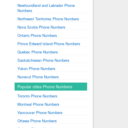
Newfoundland and Labrador Phone
Numbers
Northwest Territories Phone Numbers
Nova Scotia Phone Numbers
Ontario Phone Numbers
Prince Edward Island Phone Numbers
Quebec Phone Numbers
Saskatchewan Phone Numbers
Yukon Phone Numbers
Nunavut Phone Numbers
Popular cities Phone Numbers
Toronto Phone Numbers
Montreal Phone Numbers
Vancouver Phone Numbers
Ottawa Phone Numbers