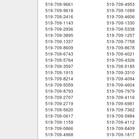
519-709-9661
519-709-4953
519-709-9618
519-709-1089
519-709-2416
519-709-4606
519-709-1143
519-709-1330
519-709-2936
519-709-5338
519-709-3895
519-709-1257
519-709-1337
519-709-7758
519-709-8609
519-709-8678
519-709-6743
519-709-4021
519-709-5764
519-709-4326
519-709-3597
519-709-5185
519-709-1915
519-709-3310
519-709-8214
519-709-4094
519-709-5059
519-709-4604
519-709-8793
519-709-7979
519-709-2707
519-709-4116
519-709-2719
519-709-6981
519-709-5620
519-709-7362
519-709-0617
519-709-5984
519-709-1159
519-709-4112
519-709-0866
519-709-8409
519-709-4968
519-709-1817