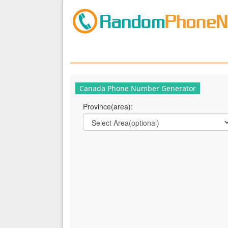
Canada Phone Number Generator
Province(area):