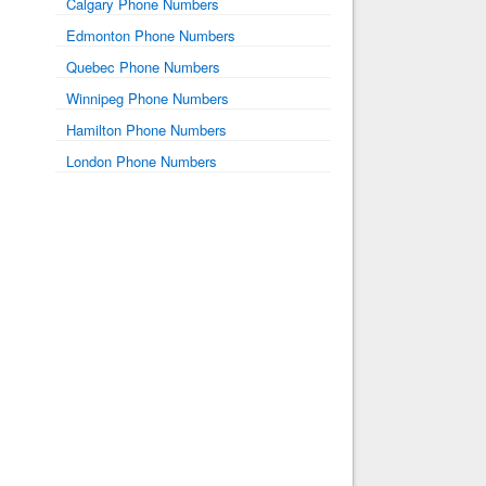
Calgary Phone Numbers
Edmonton Phone Numbers
Quebec Phone Numbers
Winnipeg Phone Numbers
Hamilton Phone Numbers
London Phone Numbers