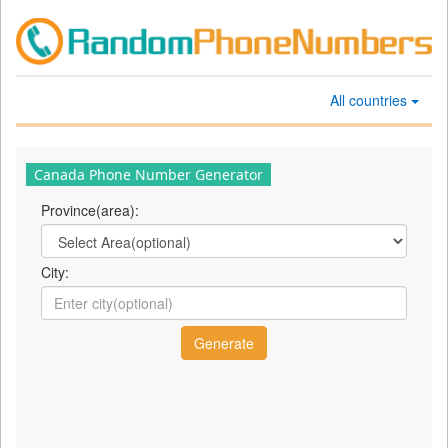
All countries
Canada Phone Number Generator
Province(area):
City: