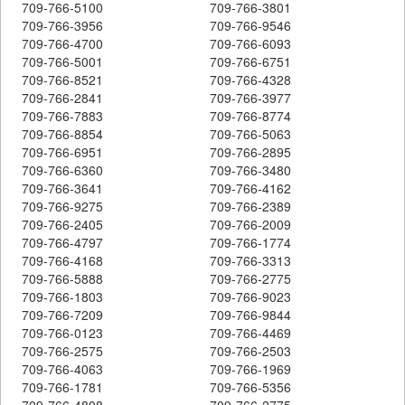
709-766-5100
709-766-3801
709-766-3956
709-766-9546
709-766-4700
709-766-6093
709-766-5001
709-766-6751
709-766-8521
709-766-4328
709-766-2841
709-766-3977
709-766-7883
709-766-8774
709-766-8854
709-766-5063
709-766-6951
709-766-2895
709-766-6360
709-766-3480
709-766-3641
709-766-4162
709-766-9275
709-766-2389
709-766-2405
709-766-2009
709-766-4797
709-766-1774
709-766-4168
709-766-3313
709-766-5888
709-766-2775
709-766-1803
709-766-9023
709-766-7209
709-766-9844
709-766-0123
709-766-4469
709-766-2575
709-766-2503
709-766-4063
709-766-1969
709-766-1781
709-766-5356
709-766-4808
709-766-2775