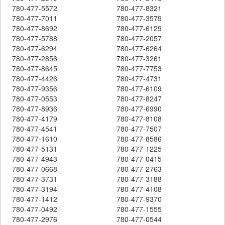
780-477-5572
780-477-8321
780-477-7011
780-477-3579
780-477-8692
780-477-6129
780-477-5788
780-477-2057
780-477-6294
780-477-6264
780-477-2856
780-477-3261
780-477-8645
780-477-7753
780-477-4426
780-477-4731
780-477-9356
780-477-6109
780-477-0553
780-477-8247
780-477-8936
780-477-6990
780-477-4179
780-477-8108
780-477-4541
780-477-7507
780-477-1610
780-477-8586
780-477-5131
780-477-1225
780-477-4943
780-477-0415
780-477-0668
780-477-2763
780-477-3731
780-477-3188
780-477-3194
780-477-4108
780-477-1412
780-477-9370
780-477-0492
780-477-1555
780-477-2976
780-477-0544