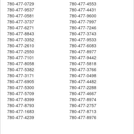
780-477-0729
780-477-4553
780-477-9537
780-477-4431
780-477-0581
780-477-9600
780-477-3737
780-477-7997
780-477-6271
780-477-7246
780-477-8843
780-477-3743
780-477-3352
780-477-9533
780-477-2610
780-477-6083
780-477-2550
780-477-8977
780-477-7101
780-477-9442
780-477-8058
780-477-5818
780-477-5382
780-477-3766
780-477-3171
780-477-0498
780-477-6905
780-477-4482
780-477-5300
780-477-2288
780-477-5709
780-477-4667
780-477-8399
780-477-8974
780-477-8793
780-477-2757
780-477-1683
780-477-8713
780-477-4239
780-477-8976