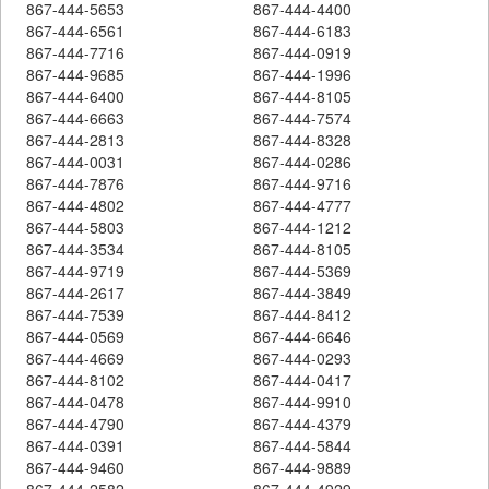
867-444-5653
867-444-4400
867-444-6561
867-444-6183
867-444-7716
867-444-0919
867-444-9685
867-444-1996
867-444-6400
867-444-8105
867-444-6663
867-444-7574
867-444-2813
867-444-8328
867-444-0031
867-444-0286
867-444-7876
867-444-9716
867-444-4802
867-444-4777
867-444-5803
867-444-1212
867-444-3534
867-444-8105
867-444-9719
867-444-5369
867-444-2617
867-444-3849
867-444-7539
867-444-8412
867-444-0569
867-444-6646
867-444-4669
867-444-0293
867-444-8102
867-444-0417
867-444-0478
867-444-9910
867-444-4790
867-444-4379
867-444-0391
867-444-5844
867-444-9460
867-444-9889
867-444-2582
867-444-4929