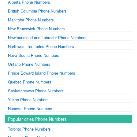
Alberta Phone Numbers
British Columbia Phone Numbers
Manitoba Phone Numbers
New Brunswick Phone Numbers
Newfoundland and Labrador Phone Numbers
Northwest Territories Phone Numbers
Nova Scotia Phone Numbers
Ontario Phone Numbers
Prince Edward Island Phone Numbers
Quebec Phone Numbers
Saskatchewan Phone Numbers
Yukon Phone Numbers
Nunavut Phone Numbers
Popular cities Phone Numbers
Toronto Phone Numbers