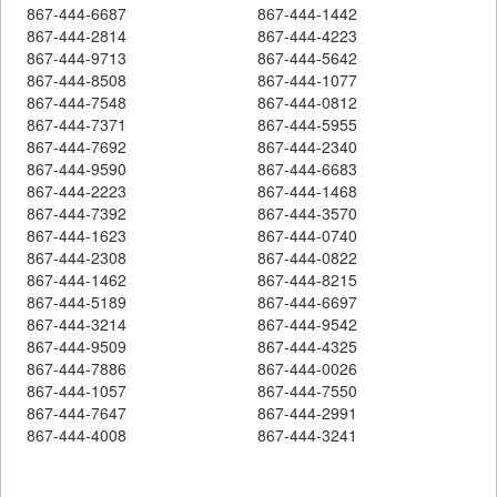
867-444-6687
867-444-1442
867-444-2814
867-444-4223
867-444-9713
867-444-5642
867-444-8508
867-444-1077
867-444-7548
867-444-0812
867-444-7371
867-444-5955
867-444-7692
867-444-2340
867-444-9590
867-444-6683
867-444-2223
867-444-1468
867-444-7392
867-444-3570
867-444-1623
867-444-0740
867-444-2308
867-444-0822
867-444-1462
867-444-8215
867-444-5189
867-444-6697
867-444-3214
867-444-9542
867-444-9509
867-444-4325
867-444-7886
867-444-0026
867-444-1057
867-444-7550
867-444-7647
867-444-2991
867-444-4008
867-444-3241