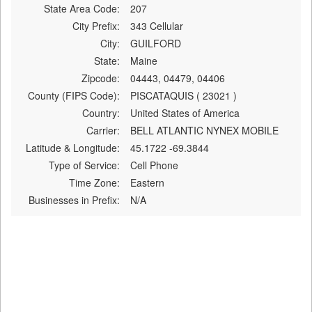
State Area Code:
207
City Prefix:
343 Cellular
City:
GUILFORD
State:
Maine
Zipcode:
04443, 04479, 04406
County (FIPS Code):
PISCATAQUIS ( 23021 )
Country:
United States of America
Carrier:
BELL ATLANTIC NYNEX MOBILE
Latitude & Longitude:
45.1722 -69.3844
Type of Service:
Cell Phone
Time Zone:
Eastern
Businesses in Prefix:
N/A