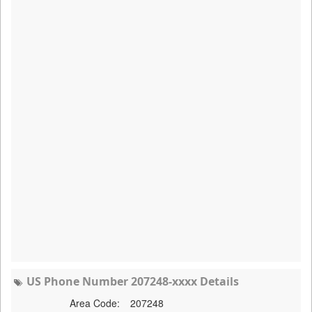
US Phone Number 207248-xxxx Details
Area Code:
207248