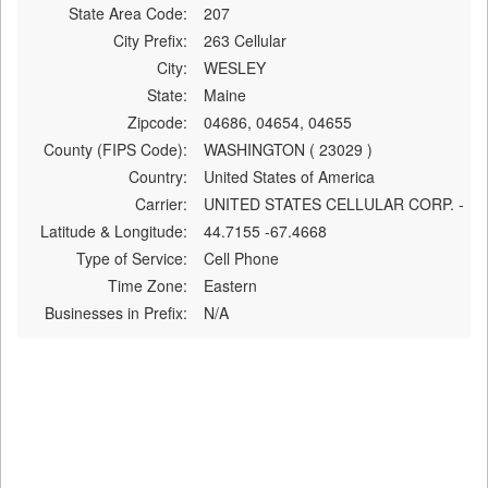
State Area Code:
207
City Prefix:
263 Cellular
City:
WESLEY
State:
Maine
Zipcode:
04686, 04654, 04655
County (FIPS Code):
WASHINGTON ( 23029 )
Country:
United States of America
Carrier:
UNITED STATES CELLULAR CORP. -
Latitude & Longitude:
44.7155 -67.4668
Type of Service:
Cell Phone
Time Zone:
Eastern
Businesses in Prefix:
N/A