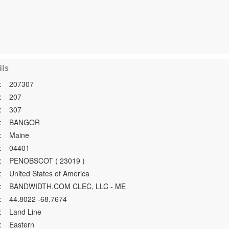
ls
:
207307
:
207
:
307
:
BANGOR
:
Maine
:
04401
:
PENOBSCOT ( 23019 )
:
United States of America
:
BANDWIDTH.COM CLEC, LLC - ME
:
44.8022 -68.7674
:
Land Line
:
Eastern