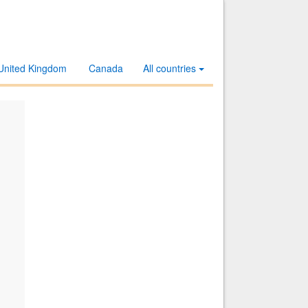
United Kingdom
Canada
All countries