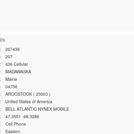
ls
:
207436
:
207
:
436 Cellular
:
MADAWASKA
:
Maine
:
04756
:
AROOSTOOK ( 23003 )
:
United States of America
:
BELL ATLANTIC NYNEX MOBILE
:
47.3551 -68.3286
:
Cell Phone
:
Eastern