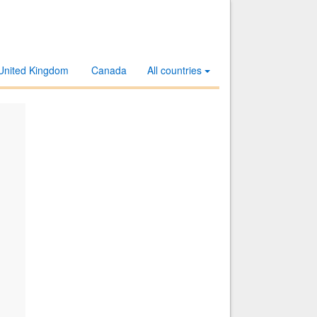
United Kingdom
Canada
All countries