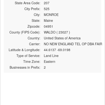
State Area Code:
207
City Prefix:
525
City:
MONROE
State:
Maine
Zipcode:
04951
County (FIPS Code):
WALDO ( 23027 )
Country:
United States of America
Carrier:
NO NEW ENGLAND TEL OP DBA FAIR
Latitude & Longitude:
44.6137 -69.0198
Type of Service:
Land Line
Time Zone:
Eastern
Businesses in Prefix:
2