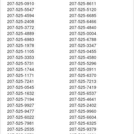
207-525-0910
207-525-8611
207-525-5547
207-525-5120
207-525-4594
207-525-6685
207-525-2408
207-525-6466
207-525-3772
207-525-4840
207-525-4889
207-525-0004
207-525-6983
207-525-6788
207-525-1978
207-525-3347
207-525-1105
207-525-0455
207-525-3353
207-525-4580
207-525-5731
207-525-5296
207-525-1744
207-525-0911
207-525-1171
207-525-6370
207-525-7241
207-525-7213
207-525-0545
207-525-7419
207-525-1632
207-525-6537
207-525-7194
207-525-4641
207-525-9927
207-525-2402
207-525-9477
207-525-9960
207-525-6022
207-525-6604
207-525-7981
207-525-6325
207-525-2535
207-525-9379