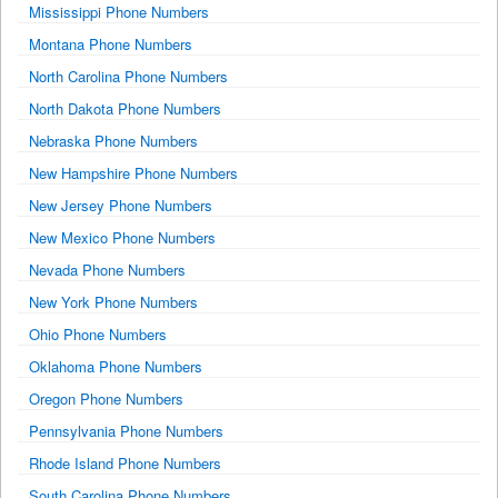
Mississippi Phone Numbers
Montana Phone Numbers
North Carolina Phone Numbers
North Dakota Phone Numbers
Nebraska Phone Numbers
New Hampshire Phone Numbers
New Jersey Phone Numbers
New Mexico Phone Numbers
Nevada Phone Numbers
New York Phone Numbers
Ohio Phone Numbers
Oklahoma Phone Numbers
Oregon Phone Numbers
Pennsylvania Phone Numbers
Rhode Island Phone Numbers
South Carolina Phone Numbers