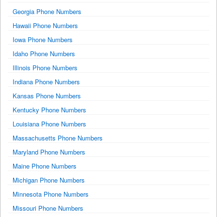
Georgia Phone Numbers
Hawaii Phone Numbers
Iowa Phone Numbers
Idaho Phone Numbers
Illinois Phone Numbers
Indiana Phone Numbers
Kansas Phone Numbers
Kentucky Phone Numbers
Louisiana Phone Numbers
Massachusetts Phone Numbers
Maryland Phone Numbers
Maine Phone Numbers
Michigan Phone Numbers
Minnesota Phone Numbers
Missouri Phone Numbers