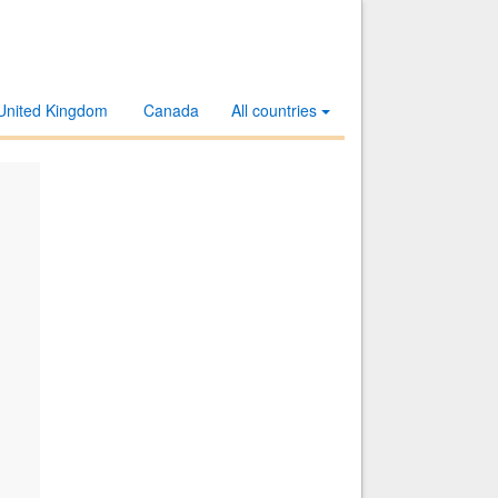
United Kingdom
Canada
All countries