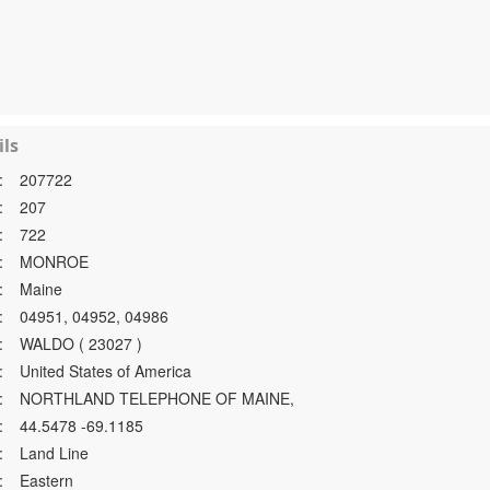
ls
:
207722
:
207
:
722
:
MONROE
:
Maine
:
04951, 04952, 04986
:
WALDO ( 23027 )
:
United States of America
:
NORTHLAND TELEPHONE OF MAINE,
:
44.5478 -69.1185
:
Land Line
:
Eastern