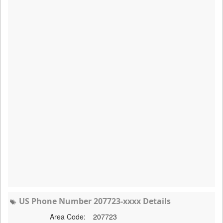
US Phone Number 207723-xxxx Details
Area Code:
207723