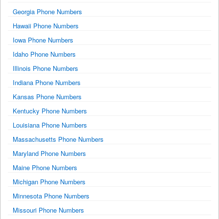
Georgia Phone Numbers
Hawaii Phone Numbers
Iowa Phone Numbers
Idaho Phone Numbers
Illinois Phone Numbers
Indiana Phone Numbers
Kansas Phone Numbers
Kentucky Phone Numbers
Louisiana Phone Numbers
Massachusetts Phone Numbers
Maryland Phone Numbers
Maine Phone Numbers
Michigan Phone Numbers
Minnesota Phone Numbers
Missouri Phone Numbers