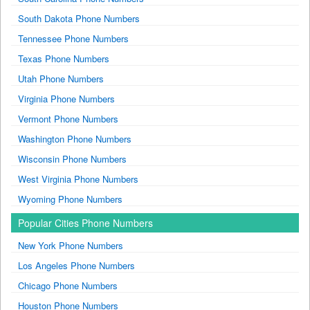
South Dakota Phone Numbers
Tennessee Phone Numbers
Texas Phone Numbers
Utah Phone Numbers
Virginia Phone Numbers
Vermont Phone Numbers
Washington Phone Numbers
Wisconsin Phone Numbers
West Virginia Phone Numbers
Wyoming Phone Numbers
Popular Cities Phone Numbers
New York Phone Numbers
Los Angeles Phone Numbers
Chicago Phone Numbers
Houston Phone Numbers