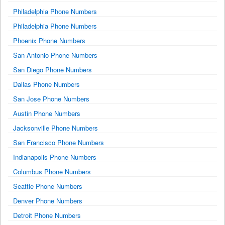
Philadelphia Phone Numbers
Philadelphia Phone Numbers
Phoenix Phone Numbers
San Antonio Phone Numbers
San Diego Phone Numbers
Dallas Phone Numbers
San Jose Phone Numbers
Austin Phone Numbers
Jacksonville Phone Numbers
San Francisco Phone Numbers
Indianapolis Phone Numbers
Columbus Phone Numbers
Seattle Phone Numbers
Denver Phone Numbers
Detroit Phone Numbers