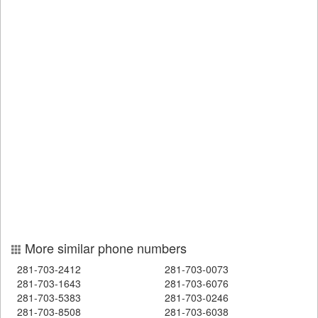
More similar phone numbers
281-703-2412
281-703-0073
281-703-1643
281-703-6076
281-703-5383
281-703-0246
281-703-8508
281-703-6038