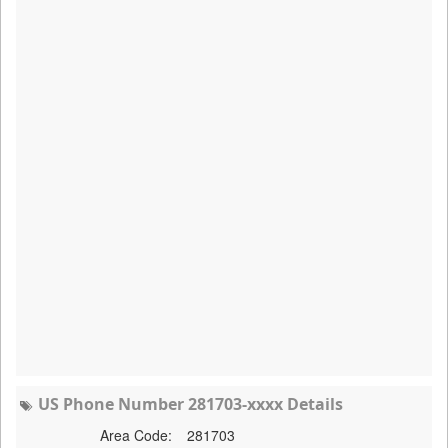
US Phone Number 281703-xxxx Details
Area Code:
281703