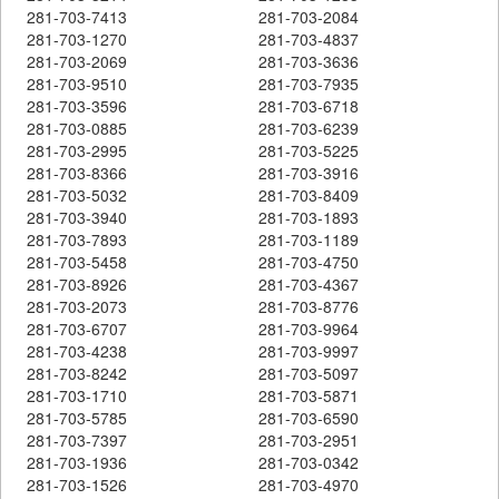
281-703-7413
281-703-2084
281-703-1270
281-703-4837
281-703-2069
281-703-3636
281-703-9510
281-703-7935
281-703-3596
281-703-6718
281-703-0885
281-703-6239
281-703-2995
281-703-5225
281-703-8366
281-703-3916
281-703-5032
281-703-8409
281-703-3940
281-703-1893
281-703-7893
281-703-1189
281-703-5458
281-703-4750
281-703-8926
281-703-4367
281-703-2073
281-703-8776
281-703-6707
281-703-9964
281-703-4238
281-703-9997
281-703-8242
281-703-5097
281-703-1710
281-703-5871
281-703-5785
281-703-6590
281-703-7397
281-703-2951
281-703-1936
281-703-0342
281-703-1526
281-703-4970