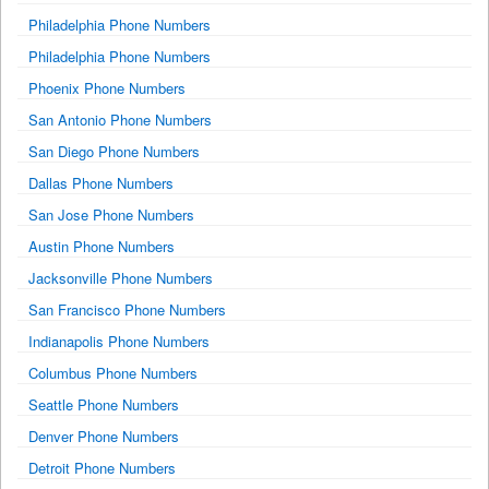
Philadelphia Phone Numbers
Philadelphia Phone Numbers
Phoenix Phone Numbers
San Antonio Phone Numbers
San Diego Phone Numbers
Dallas Phone Numbers
San Jose Phone Numbers
Austin Phone Numbers
Jacksonville Phone Numbers
San Francisco Phone Numbers
Indianapolis Phone Numbers
Columbus Phone Numbers
Seattle Phone Numbers
Denver Phone Numbers
Detroit Phone Numbers