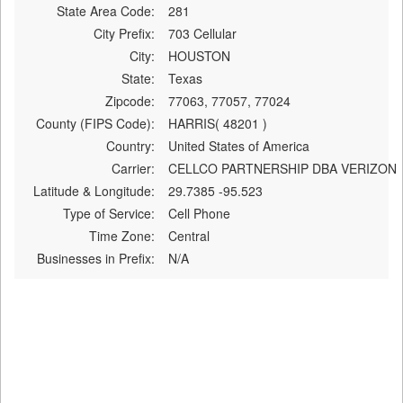
State Area Code:
281
City Prefix:
703 Cellular
City:
HOUSTON
State:
Texas
Zipcode:
77063, 77057, 77024
County (FIPS Code):
HARRIS( 48201 )
Country:
United States of America
Carrier:
CELLCO PARTNERSHIP DBA VERIZON
Latitude & Longitude:
29.7385 -95.523
Type of Service:
Cell Phone
Time Zone:
Central
Businesses in Prefix:
N/A