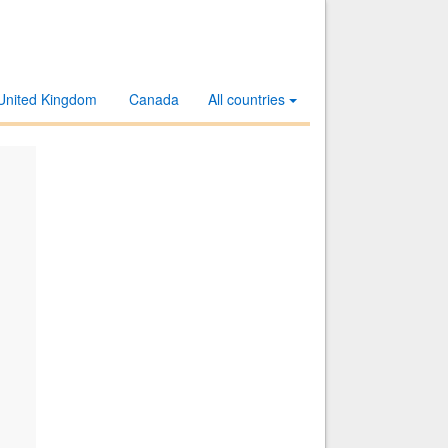
United Kingdom
Canada
All countries