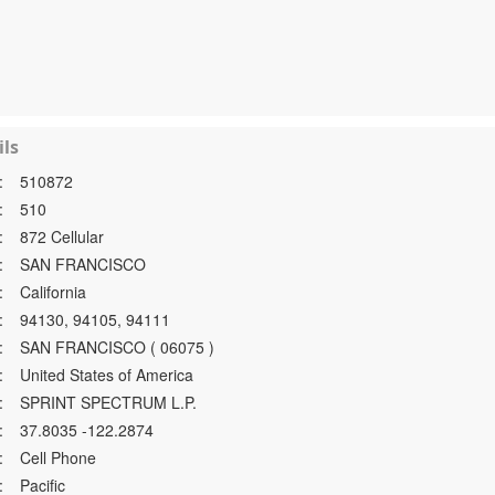
ls
:
510872
:
510
:
872 Cellular
:
SAN FRANCISCO
:
California
:
94130, 94105, 94111
:
SAN FRANCISCO ( 06075 )
:
United States of America
:
SPRINT SPECTRUM L.P.
:
37.8035 -122.2874
:
Cell Phone
:
Pacific