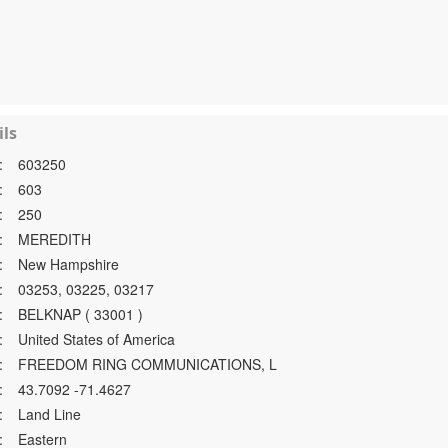
ls
:
603250
:
603
:
250
:
MEREDITH
:
New Hampshire
:
03253, 03225, 03217
:
BELKNAP ( 33001 )
:
United States of America
:
FREEDOM RING COMMUNICATIONS, L
:
43.7092 -71.4627
:
Land Line
:
Eastern