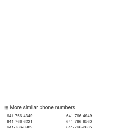
More similar phone numbers
641-766-4349
641-766-4949
641-766-6221
641-766-6560
641-766-0909
641-766-2685