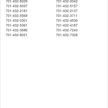
701-432-8329
701-432-0042
701-432-5097
701-432-5157
701-432-2181
701-432-2137
701-432-5569
701-432-3711
701-432-0301
701-432-4539
701-432-5361
701-432-4187
701-432-3686
701-432-7243
701-432-8021
701-432-7328