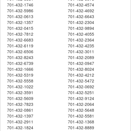
701-432-1746
701-432-4574
701-432-5986
701-432-4692
701-432-0613
701-432-6643
701-432-1357
701-432-2304
701-432-0415
701-432-9894
701-432-7812
701-432-4055
701-432-6683
701-432-2364
701-432-6119
701-432-4235
701-432-6506
701-432-3011
701-432-8243
701-432-2089
701-432-6739
701-432-0947
701-432-1666
701-432-8024
701-432-5319
701-432-4212
701-432-5558
701-432-5472
701-432-1022
701-432-0692
701-432-3591
701-432-5251
701-432-5609
701-432-9124
701-432-7823
701-432-2064
701-432-0861
701-432-5648
701-432-1397
701-432-5581
701-432-2911
701-432-1368
701-432-1824
701-432-8889