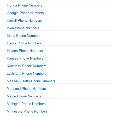
Florida Phone Numbers
Georgia Phone Numbers
Hawaii Phone Numbers
Iowa Phone Numbers
Idaho Phone Numbers
Illinois Phone Numbers
Indiana Phone Numbers
Kansas Phone Numbers
Kentucky Phone Numbers
Louisiana Phone Numbers
Massachusetts Phone Numbers
Maryland Phone Numbers
Maine Phone Numbers
Michigan Phone Numbers
Minnesota Phone Numbers