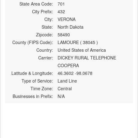
State Area Code:
701
City Prefix:
432
City:
VERONA
State:
North Dakota
Zipcode:
58490
County (FIPS Code):
LAMOURE ( 38045 )
Country:
United States of America
Carrier:
DICKEY RURAL TELEPHONE
COOPERA
Latitude & Longitude:
46.3602 -98.0678
Type of Service:
Land Line
Time Zone:
Central
Businesses in Prefix:
N/A