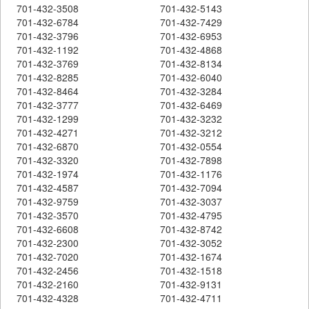
701-432-3508
701-432-5143
701-432-6784
701-432-7429
701-432-3796
701-432-6953
701-432-1192
701-432-4868
701-432-3769
701-432-8134
701-432-8285
701-432-6040
701-432-8464
701-432-3284
701-432-3777
701-432-6469
701-432-1299
701-432-3232
701-432-4271
701-432-3212
701-432-6870
701-432-0554
701-432-3320
701-432-7898
701-432-1974
701-432-1176
701-432-4587
701-432-7094
701-432-9759
701-432-3037
701-432-3570
701-432-4795
701-432-6608
701-432-8742
701-432-2300
701-432-3052
701-432-7020
701-432-1674
701-432-2456
701-432-1518
701-432-2160
701-432-9131
701-432-4328
701-432-4711