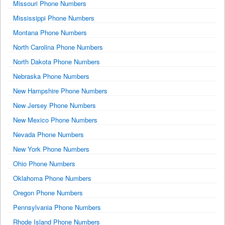
Missouri Phone Numbers
Mississippi Phone Numbers
Montana Phone Numbers
North Carolina Phone Numbers
North Dakota Phone Numbers
Nebraska Phone Numbers
New Hampshire Phone Numbers
New Jersey Phone Numbers
New Mexico Phone Numbers
Nevada Phone Numbers
New York Phone Numbers
Ohio Phone Numbers
Oklahoma Phone Numbers
Oregon Phone Numbers
Pennsylvania Phone Numbers
Rhode Island Phone Numbers