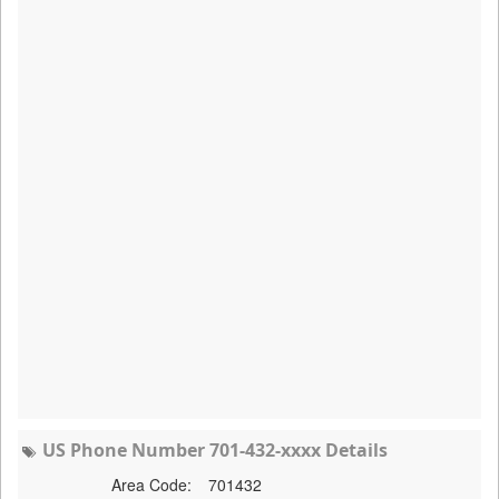
US Phone Number 701-432-xxxx Details
Area Code:
701432