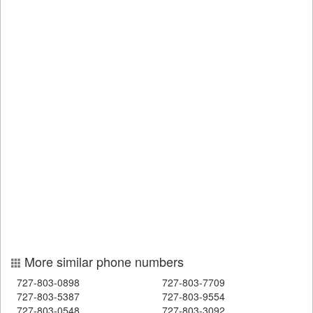
More similar phone numbers
727-803-0898
727-803-7709
727-803-5387
727-803-9554
727-803-0548
727-803-3092