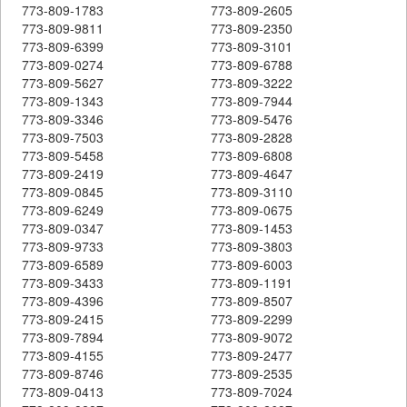
773-809-1783
773-809-2605
773-809-9811
773-809-2350
773-809-6399
773-809-3101
773-809-0274
773-809-6788
773-809-5627
773-809-3222
773-809-1343
773-809-7944
773-809-3346
773-809-5476
773-809-7503
773-809-2828
773-809-5458
773-809-6808
773-809-2419
773-809-4647
773-809-0845
773-809-3110
773-809-6249
773-809-0675
773-809-0347
773-809-1453
773-809-9733
773-809-3803
773-809-6589
773-809-6003
773-809-3433
773-809-1191
773-809-4396
773-809-8507
773-809-2415
773-809-2299
773-809-7894
773-809-9072
773-809-4155
773-809-2477
773-809-8746
773-809-2535
773-809-0413
773-809-7024