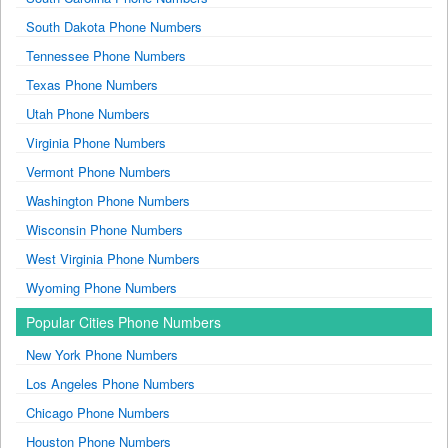
South Dakota Phone Numbers
Tennessee Phone Numbers
Texas Phone Numbers
Utah Phone Numbers
Virginia Phone Numbers
Vermont Phone Numbers
Washington Phone Numbers
Wisconsin Phone Numbers
West Virginia Phone Numbers
Wyoming Phone Numbers
Popular Cities Phone Numbers
New York Phone Numbers
Los Angeles Phone Numbers
Chicago Phone Numbers
Houston Phone Numbers