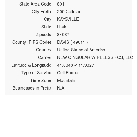
State Area Code:
801
City Prefix:
200 Cellular
City:
KAYSVILLE
State:
Utah
Zipcode:
84037
County (FIPS Code):
DAVIS ( 49011 )
Country:
United States of America
Carrier:
NEW CINGULAR WIRELESS PCS, LLC
Latitude & Longitude:
41.0348 -111.9327
Type of Service:
Cell Phone
Time Zone:
Mountain
Businesses in Prefix:
N/A