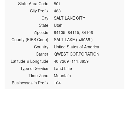
State Area Code:
801
City Prefix:
483
City:
SALT LAKE CITY
State:
Utah
Zipcode:
84105, 84115, 84106
County (FIPS Code):
SALT LAKE ( 49035 )
Country:
United States of America
Carrier:
QWEST CORPORATION
Latitude & Longitude:
40.7269 -111.8659
Type of Service:
Land Line
Time Zone:
Mountain
Businesses in Prefix:
104