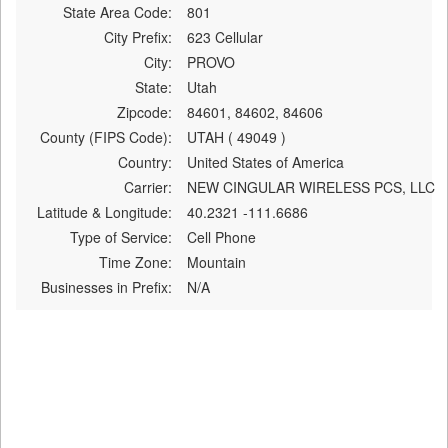
State Area Code:
801
City Prefix:
623 Cellular
City:
PROVO
State:
Utah
Zipcode:
84601, 84602, 84606
County (FIPS Code):
UTAH ( 49049 )
Country:
United States of America
Carrier:
NEW CINGULAR WIRELESS PCS, LLC
Latitude & Longitude:
40.2321 -111.6686
Type of Service:
Cell Phone
Time Zone:
Mountain
Businesses in Prefix:
N/A