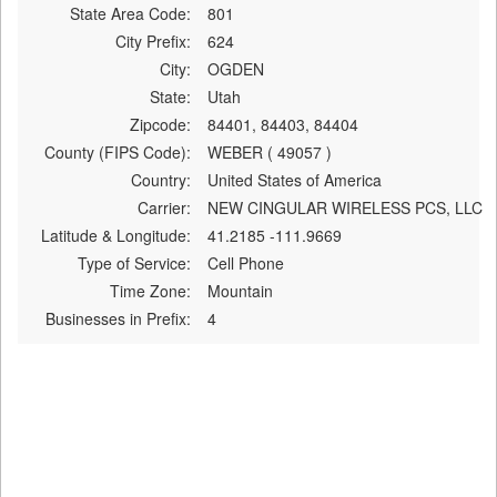
State Area Code:
801
City Prefix:
624
City:
OGDEN
State:
Utah
Zipcode:
84401, 84403, 84404
County (FIPS Code):
WEBER ( 49057 )
Country:
United States of America
Carrier:
NEW CINGULAR WIRELESS PCS, LLC
Latitude & Longitude:
41.2185 -111.9669
Type of Service:
Cell Phone
Time Zone:
Mountain
Businesses in Prefix:
4