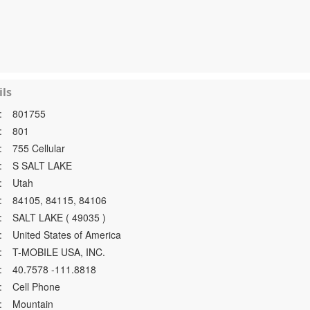
ls
:
801755
:
801
:
755 Cellular
:
S SALT LAKE
:
Utah
:
84105, 84115, 84106
:
SALT LAKE ( 49035 )
:
United States of America
:
T-MOBILE USA, INC.
:
40.7578 -111.8818
:
Cell Phone
:
Mountain