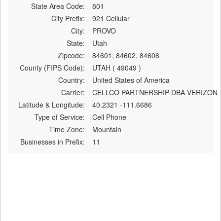
State Area Code:
801
City Prefix:
921 Cellular
City:
PROVO
State:
Utah
Zipcode:
84601, 84602, 84606
County (FIPS Code):
UTAH ( 49049 )
Country:
United States of America
Carrier:
CELLCO PARTNERSHIP DBA VERIZON
Latitude & Longitude:
40.2321 -111.6686
Type of Service:
Cell Phone
Time Zone:
Mountain
Businesses in Prefix:
11