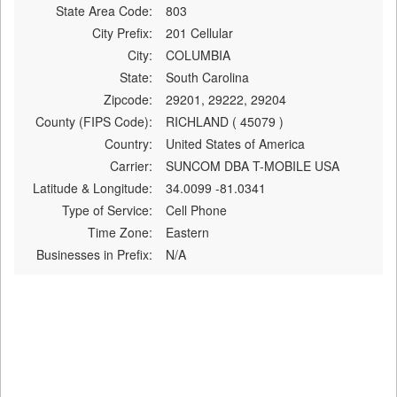
State Area Code:
803
City Prefix:
201 Cellular
City:
COLUMBIA
State:
South Carolina
Zipcode:
29201, 29222, 29204
County (FIPS Code):
RICHLAND ( 45079 )
Country:
United States of America
Carrier:
SUNCOM DBA T-MOBILE USA
Latitude & Longitude:
34.0099 -81.0341
Type of Service:
Cell Phone
Time Zone:
Eastern
Businesses in Prefix:
N/A