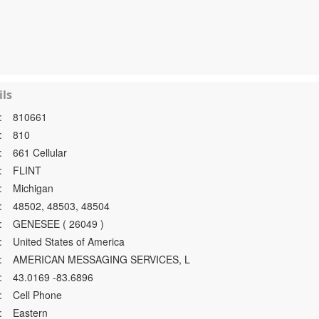
ls
:
810661
:
810
:
661 Cellular
:
FLINT
:
Michigan
:
48502, 48503, 48504
:
GENESEE ( 26049 )
:
United States of America
:
AMERICAN MESSAGING SERVICES, L
:
43.0169 -83.6896
:
Cell Phone
:
Eastern