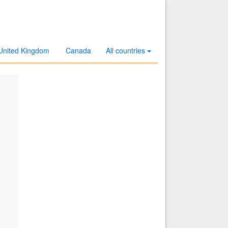
United Kingdom
Canada
All countries